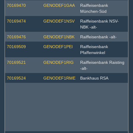
70169470
GENODEF1GAA
Raiffeisenbank
München-Süd
70169474
GENODEF1NSV
Raiffeisenbank NSV-
NBK -alt-
70169476
GENODEF1NBK
Raiffeisenbank -alt-
70169509
GENODEF1PEI
Raiffeisenbank
Pfaffenwinkel
70169521
GENODEF1RIG
Raiffeisenbank Raisting
-alt-
70169524
GENODEF1RME
Bankhaus RSA