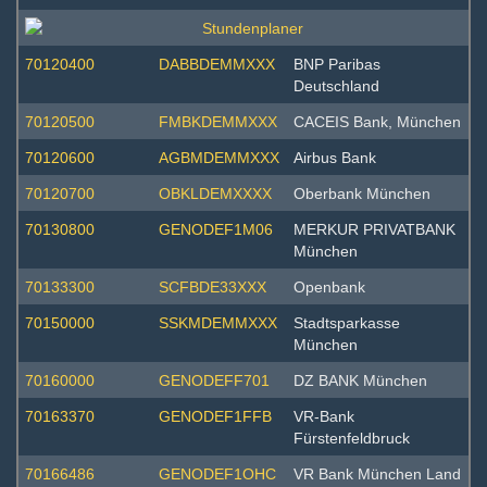
70120400
DABBDEMMXXX
BNP Paribas
Deutschland
70120500
FMBKDEMMXXX
CACEIS Bank, München
70120600
AGBMDEMMXXX
Airbus Bank
70120700
OBKLDEMXXXX
Oberbank München
70130800
GENODEF1M06
MERKUR PRIVATBANK
München
70133300
SCFBDE33XXX
Openbank
70150000
SSKMDEMMXXX
Stadtsparkasse
München
70160000
GENODEFF701
DZ BANK München
70163370
GENODEF1FFB
VR-Bank
Fürstenfeldbruck
70166486
GENODEF1OHC
VR Bank München Land