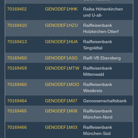
70169402
GENODEF1HHK
Raiba Höhenkirchen
und U-alt-
70169410
GENODEF1HZO
Raiffeisenbank
Holzkirchen-Otterf
70169413
GENODEF1HUA
Raiffeisenbank
Singoldtal
70169450
GENODEF1ASG
Raiff-VB Ebersberg
70169459
GENODEF1MTW
Raiffeisenbank
Mittenwald
70169460
GENODEF1MOO
Raiffeisenbank
Westkreis
70169464
GENODEF1M07
Genossenschaftsbank
70169465
GENODEF1M08
Raiffeisenbank
München-Nord
70169466
GENODEF1M03
Raiffeisenbank
München-Süd