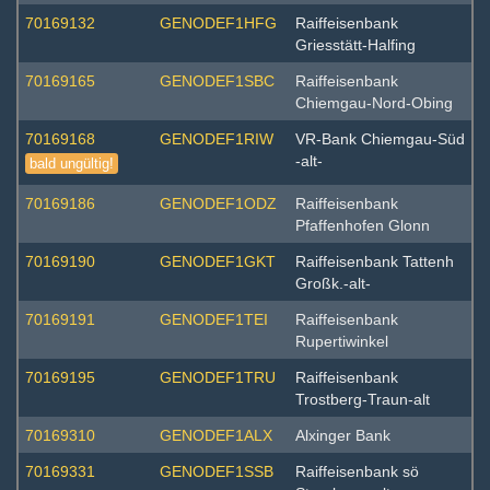
70169132
GENODEF1HFG
Raiffeisenbank
Griesstätt-Halfing
70169165
GENODEF1SBC
Raiffeisenbank
Chiemgau-Nord-Obing
70169168
GENODEF1RIW
VR-Bank Chiemgau-Süd
-alt-
bald ungültig!
70169186
GENODEF1ODZ
Raiffeisenbank
Pfaffenhofen Glonn
70169190
GENODEF1GKT
Raiffeisenbank Tattenh
Großk.-alt-
70169191
GENODEF1TEI
Raiffeisenbank
Rupertiwinkel
70169195
GENODEF1TRU
Raiffeisenbank
Trostberg-Traun-alt
70169310
GENODEF1ALX
Alxinger Bank
70169331
GENODEF1SSB
Raiffeisenbank sö