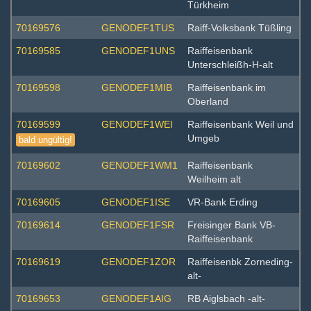
Türkheim
70169576
GENODEF1TUS
Raiff-Volksbank Tüßling
70169585
GENODEF1UNS
Raiffeisenbank
Unterschleißh-H-alt
70169598
GENODEF1MIB
Raiffeisenbank im
Oberland
70169599
GENODEF1WEI
Raiffeisenbank Weil und
Umgeb
bald ungültig!
70169602
GENODEF1WM1
Raiffeisenbank
Weilheim alt
70169605
GENODEF1ISE
VR-Bank Erding
70169614
GENODEF1FSR
Freisinger Bank VB-
Raiffeisenbank
70169619
GENODEF1ZOR
Raiffeisenbk Zorneding-
alt-
70169653
GENODEF1AIG
RB Aiglsbach -alt-