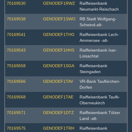
70169530
GENODEF1RWZ
Raiffeisenbank
Neumarkt-Reischach
70169538
GENODEF1SWO
RB Stadt Wolfgang-
Schwind-alt-
70169541
GENODEF1THG
Raiffeisenbank Lech-
Ammersee -alt-
70169543
GENODEF1HHS
Raiffeisenbank Isar-
Loisachtal
70169558
GENODEF1SGA
Raiffeisenbank
Steingaden
70169566
GENODEF1TAV
VR-Bank Taufkirchen-
Dorfen
70169568
GENODEF1TAE
Raiffeisenbank Taufk-
Oberneukirch
70169571
GENODEF1DTZ
Raiffeisenbank Tölzer
Land -alt-
70169575
GENODEF1TRH
Raiffeisenbank