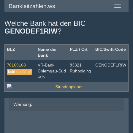
Bankleitzahlen.ws
Toggle
navigatio
Welche Bank hat den BIC
GENODEF1RIW
?
BLZ
Name der
PLZ / Ort
BIC/Swift-Code
Bank
70169168
VR-Bank
83321
GENODEF1RIW
Chiemgau-Süd
Ruhpolding
bald ungültig!
-alt-
Werbung: