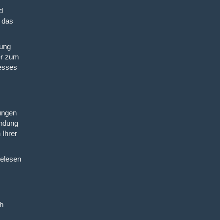
d
 das
rung
er zum
resses
lungen
indung
 Ihrer
gelesen
ch