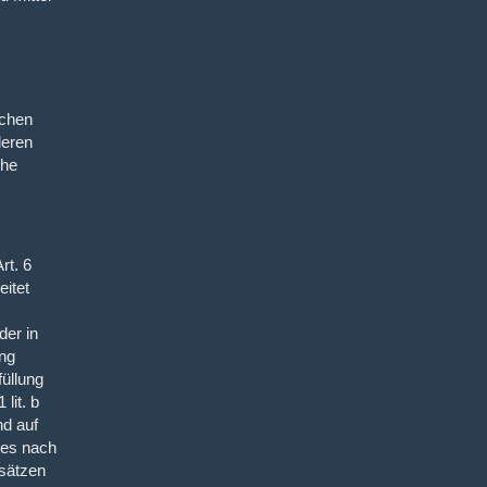
uchen
deren
che
rt. 6
eitet
der in
ung
füllung
lit. b
nd auf
ses nach
bsätzen