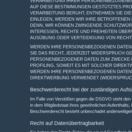
VERARBEITUNG IHRER PERSONENBEZOGENEN 
AUF DIESE BESTIMMUNGEN GESTÜTZTES PROF
VERARBEITUNG BERUHT, ENTNEHMEN SIE DI
EINLEGEN, WERDEN WIR IHRE BETROFFENEN
DENN, WIR KÖNNEN ZWINGENDE SCHUTZWÜRD
INTERESSEN, RECHTE UND FREIHEITEN ÜBE
AUSÜBUNG ODER VERTEIDIGUNG VON RECHTS
WERDEN IHRE PERSONENBEZOGENEN DATEN V
SIE DAS RECHT, JEDERZEIT WIDERSPRUCH G
PERSONENBEZOGENER DATEN ZUM ZWECKE DE
PROFILING, SOWEIT ES MIT SOLCHER DIREK
WERDEN IHRE PERSONENBEZOGENEN DATEN 
DIREKTWERBUNG VERWENDET (WIDERSPRUCH N
Beschwerde­recht bei der zuständigen Aufsi
Im Falle von Verstößen gegen die DSGVO steht den B
in dem Mitgliedstaat ihres gewöhnlichen Aufenthalts
Beschwerderecht besteht unbeschadet anderweitiger v
Recht auf Daten­übertrag­barkeit