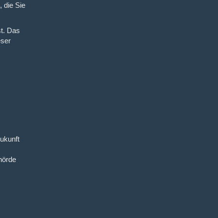
 die Sie
t. Das
eser
Zukunft
hörde