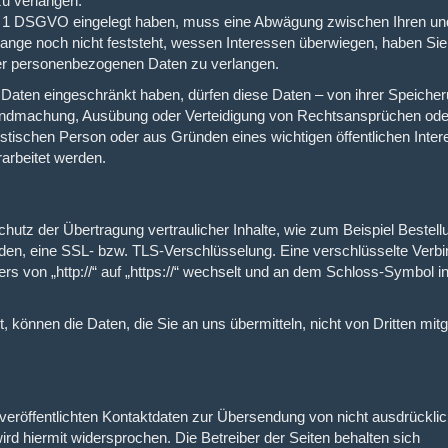
u verlangen.
. 1 DSGVO eingelegt haben, muss eine Abwägung zwischen Ihren un
nge noch nicht feststeht, wessen Interessen überwiegen, haben Sie
rer personenbezogenen Daten zu verlangen.
Daten eingeschränkt haben, dürfen diese Daten – von ihrer Speiche
eltendmachung, Ausübung oder Verteidigung von Rechtsansprüchen od
istischen Person oder aus Gründen eines wichtigen öffentlichen Inte
arbeitet werden.
hutz der Übertragung vertraulicher Inhalte, wie zum Beispiel Bestel
enden, eine SSL- bzw. TLS-Verschlüsselung. Eine verschlüsselte Verb
s von „http://“ auf „https://“ wechselt und an dem Schloss-Symbol in
, können die Daten, die Sie an uns übermitteln, nicht von Dritten mit
röffentlichten Kontaktdaten zur Übersendung von nicht ausdrückli
rd hiermit widersprochen. Die Betreiber der Seiten behalten sich