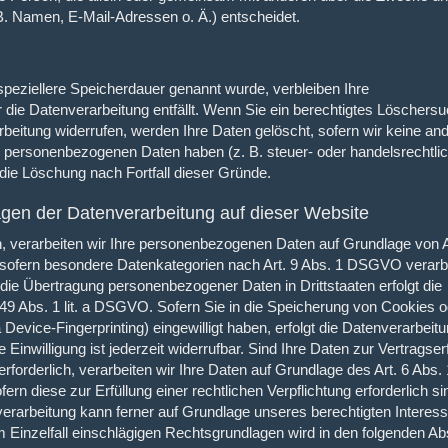
. Namen, E-Mail-Adressen o. Ä.) entscheidet.
speziellere Speicherdauer genannt wurde, verbleiben Ihre
die Datenverarbeitung entfällt. Wenn Sie ein berechtigtes Löschers
beitung widerrufen, werden Ihre Daten gelöscht, sofern wir keine an
er personenbezogenen Daten haben (z. B. steuer- oder handelsrechtli
 die Löschung nach Fortfall dieser Gründe.
gen der Datenverarbeitung auf dieser Website
en, verarbeiten wir Ihre personenbezogenen Daten auf Grundlage von A
, sofern besondere Datenkategorien nach Art. 9 Abs. 1 DSGVO verarb
 die Übertragung personenbezogener Daten in Drittstaaten erfolgt die
9 Abs. 1 lit. a DSGVO. Sofern Sie in die Speicherung von Cookies o
a Device-Fingerprinting) eingewilligt haben, erfolgt die Datenverarbeit
inwilligung ist jederzeit widerrufbar. Sind Ihre Daten zur Vertragser
rderlich, verarbeiten wir Ihre Daten auf Grundlage des Art. 6 Abs. 1 
n diese zur Erfüllung einer rechtlichen Verpflichtung erforderlich si
verarbeitung kann ferner auf Grundlage unseres berechtigten Interes
 im Einzelfall einschlägigen Rechtsgrundlagen wird in den folgenden A