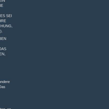
EIN
NE
ES SEI
HRE
CHUNG,
).
BEN
DAS
EN,
ondere
 Das