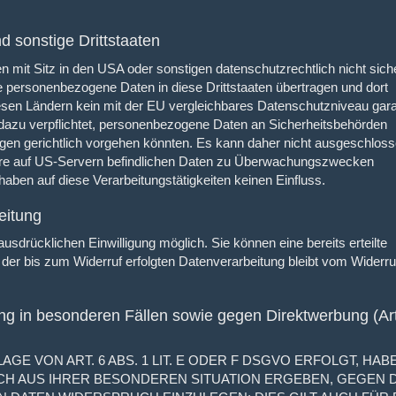
 sonstige Drittstaaten
mit Sitz in den USA oder sonstigen datenschutzrechtlich nicht sich
re personenbezogene Daten in diese Drittstaaten übertragen und dort
iesen Ländern kein mit der EU vergleichbares Datenschutzniveau gara
azu verpflichtet, personenbezogene Daten an Sicherheitsbehörden
egen gerichtlich vorgehen könnten. Es kann daher nicht ausgeschlos
hre auf US-Servern befindlichen Daten zu Überwachungszwecken
haben auf diese Verarbeitungstätigkeiten keinen Einfluss.
eitung
usdrücklichen Einwilligung möglich. Sie können eine bereits erteilte
t der bis zum Widerruf erfolgten Datenverarbeitung bleibt vom Widerru
g in besonderen Fällen sowie gegen Direktwerbung (Art
 VON ART. 6 ABS. 1 LIT. E ODER F DSGVO ERFOLGT, HABE
ICH AUS IHRER BESONDEREN SITUATION ERGEBEN, GEGEN D