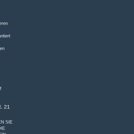
eren
ntiert
sen
f
. 21
N SIE
IE