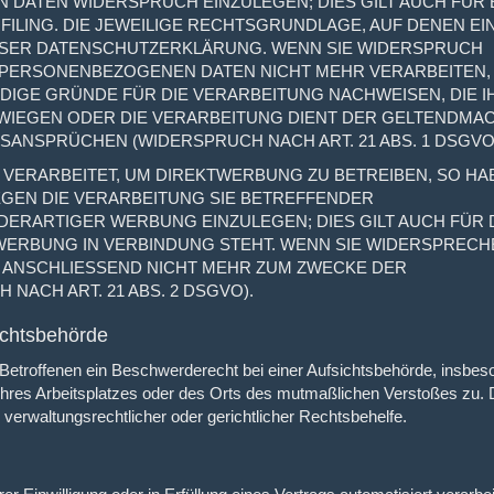
DATEN WIDERSPRUCH EINZULEGEN; DIES GILT AUCH FÜR 
ILING. DIE JEWEILIGE RECHTSGRUNDLAGE, AUF DENEN EI
ESER DATENSCHUTZERKLÄRUNG. WENN SIE WIDERSPRUCH
 PERSONENBEZOGENEN DATEN NICHT MEHR VERARBEITEN, 
IGE GRÜNDE FÜR DIE VERARBEITUNG NACHWEISEN, DIE I
RWIEGEN ODER DIE VERARBEITUNG DIENT DER GELTENDMA
ANSPRÜCHEN (WIDERSPRUCH NACH ART. 21 ABS. 1 DSGVO
ERARBEITET, UM DIREKTWERBUNG ZU BETREIBEN, SO HA
EGEN DIE VERARBEITUNG SIE BETREFFENDER
RARTIGER WERBUNG EINZULEGEN; DIES GILT AUCH FÜR 
TWERBUNG IN VERBINDUNG STEHT. WENN SIE WIDERSPRECH
ANSCHLIESSEND NICHT MEHR ZUM ZWECKE DER
ACH ART. 21 ABS. 2 DSGVO).
chts­behörde
etroffenen ein Beschwerderecht bei einer Aufsichtsbehörde, insbes
, ihres Arbeitsplatzes oder des Orts des mutmaßlichen Verstoßes zu.
erwaltungsrechtlicher oder gerichtlicher Rechtsbehelfe.