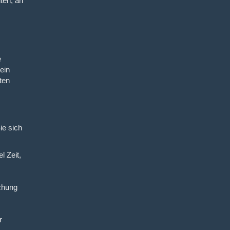
iten, an
e
ein
ten
ie sich
l Zeit,
chung
r