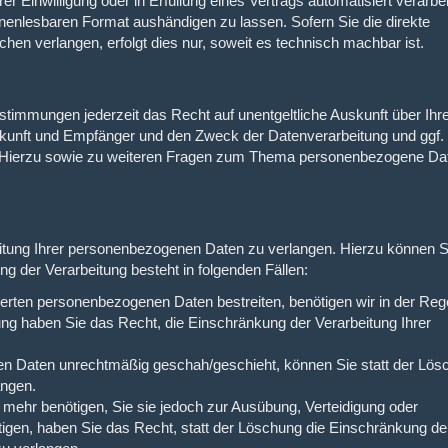
r Einwilligung oder in Erfüllung eines Vertrags automatisiert verarbe
inenlesbaren Format aushändigen zu lassen. Sofern Sie die direkte
hen verlangen, erfolgt dies nur, soweit es technisch machbar ist.
timmungen jederzeit das Recht auf unentgeltliche Auskunft über Ihr
unft und Empfänger und den Zweck der Datenverarbeitung und ggf. 
n. Hierzu sowie zu weiteren Fragen zum Thema personenbezogene Da
itung Ihrer personenbezogenen Daten zu verlangen. Hierzu können S
g der Verarbeitung besteht in folgenden Fällen:
herten personenbezogenen Daten bestreiten, benötigen wir in der Rege
ung haben Sie das Recht, die Einschränkung der Verarbeitung Ihrer
en Daten unrechtmäßig geschah/geschieht, können Sie statt der Lös
angen.
mehr benötigen, Sie sie jedoch zur Ausübung, Verteidigung oder
en, haben Sie das Recht, statt der Löschung die Einschränkung de