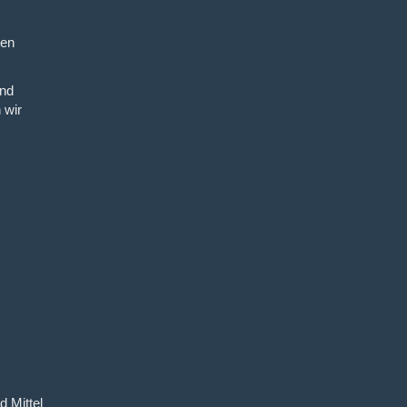
nen
ind
 wir
d Mittel