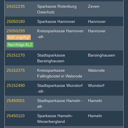
24151235
Sparkasse Rotenburg
Zeven
Osterholz
25050180
Sparkasse Hannover
Hannover
25050299
Kreissparkasse Hannover
Hannover
-alt-
bald ungültig!
Nachfolge-BLZ
25151270
Stadtsparkasse
Barsinghausen
Barsinghausen
25152375
Kreissparkasse
Walsrode
Fallingbostel in Walsrode
25152490
Stadtsparkasse Wunstorf
Wunstorf
-alt-
25450001
Stadtsparkasse Hameln -
Hameln
alt-
25450110
Sparkasse Hameln-
Hameln
Weserbergland