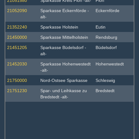
21051580
Sparkasse Kreis Plön -alt-
Plön
21052090
Sparkasse Eckernförde -
Eckernförde
alt-
21352240
Sparkasse Holstein
Eutin
21450000
Sparkasse Mittelholstein
Rendsburg
21451205
Sparkasse Büdelsdorf -
Büdelsdorf
alt-
21452030
Sparkasse Hohenwestedt
Hohenwestedt
-alt-
21750000
Nord-Ostsee Sparkasse
Schleswig
21751230
Spar- und Leihkasse zu
Bredstedt
Bredstedt -alt-