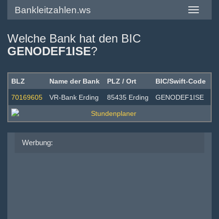
Bankleitzahlen.ws
Toggle
navigatio
Welche Bank hat den BIC
GENODEF1ISE
?
BLZ
Name der Bank
PLZ / Ort
BIC/Swift-Code
70169605
VR-Bank Erding
85435 Erding
GENODEF1ISE
Werbung: