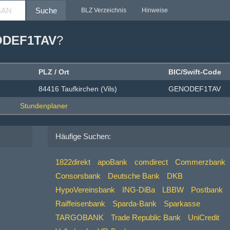
Suche
BLZ Verzeichnis
Hinweise
DEF1TAV
?
PLZ / Ort
BIC/Swift-Code
84416 Taufkirchen (Vils)
GENODEF1TAV
Häufige Suchen:
1822direkt
apoBank
comdirect
Commerzbank
Consorsbank
Deutsche Bank
DKB
HypoVereinsbank
ING-DiBa
LBBW
Postbank
Raiffeisenbank
Sparda-Bank
Sparkasse
TARGOBANK
Trade Republic Bank
UniCredit