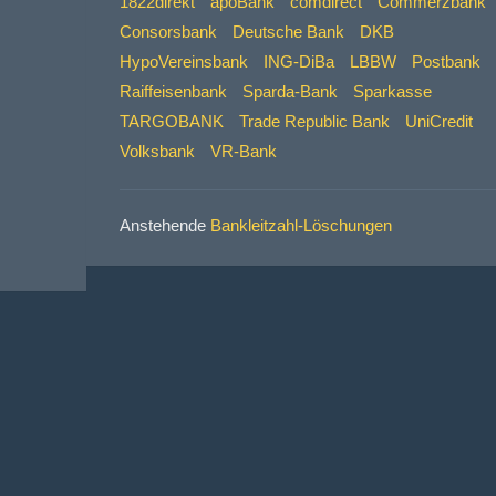
1822direkt
apoBank
comdirect
Commerzbank
Consorsbank
Deutsche Bank
DKB
HypoVereinsbank
ING-DiBa
LBBW
Postbank
Raiffeisenbank
Sparda-Bank
Sparkasse
TARGOBANK
Trade Republic Bank
UniCredit
Volksbank
VR-Bank
Anstehende
Bankleitzahl-Löschungen