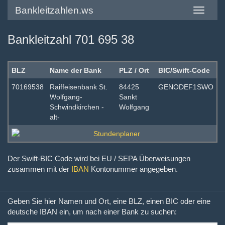
Bankleitzahlen.ws
Toggle
navigatio
Bankleitzahl 701 695 38
BLZ
Name der Bank
PLZ / Ort
BIC/Swift-Code
70169538
Raiffeisenbank St.
84425
GENODEF1SWO
Wolfgang-
Sankt
Schwindkirchen -
Wolfgang
alt-
Der Swift-BIC Code wird bei EU / SEPA Überweisungen
zusammen mit der
IBAN
Kontonummer angegeben.
Geben Sie hier Namen und Ort, eine BLZ, einen BIC oder eine
deutsche IBAN ein, um nach einer Bank zu suchen: