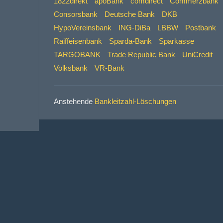
1822direkt
apoBank
comdirect
Commerzbank
Consorsbank
Deutsche Bank
DKB
HypoVereinsbank
ING-DiBa
LBBW
Postbank
Raiffeisenbank
Sparda-Bank
Sparkasse
TARGOBANK
Trade Republic Bank
UniCredit
Volksbank
VR-Bank
Anstehende
Bankleitzahl-Löschungen