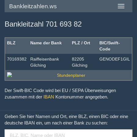
Bankleitzahlen.ws
Toggle
navigatio
Bankleitzahl 701 693 82
BLZ
Name der Bank
PLZ / Ort
BIC/Swift-
Code
70169382
Raiffeisenbank
82205
GENODEF1GIL
Gilching
Gilching
Der Swift-BIC Code wird bei EU / SEPA Überweisungen
zusammen mit der
IBAN
Kontonummer angegeben.
Geben Sie hier Namen und Ort, eine BLZ, einen BIC oder eine
deutsche IBAN ein, um nach einer Bank zu suchen: