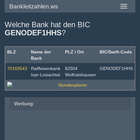
Bankleitzahlen.ws
Toggle
navigatio
Welche Bank hat den BIC
GENODEF1HHS
?
BLZ
Name der
PLZ / Ort
BIC/Swift-Code
Bank
70169543
Raiffeisenbank
82504
GENODEF1HHS
Isar-Loisachtal
Wolfratshausen
Werbung: