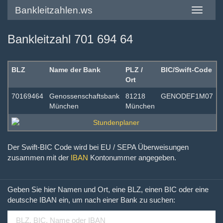
Bankleitzahlen.ws
Toggle
navigatio
Bankleitzahl 701 694 64
BLZ
Name der Bank
PLZ /
BIC/Swift-Code
Ort
70169464
Genossenschaftsbank
81218
GENODEF1M07
München
München
Der Swift-BIC Code wird bei EU / SEPA Überweisungen
zusammen mit der
IBAN
Kontonummer angegeben.
Geben Sie hier Namen und Ort, eine BLZ, einen BIC oder eine
deutsche IBAN ein, um nach einer Bank zu suchen: