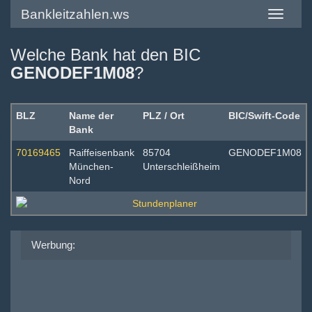
Bankleitzahlen.ws
Toggle
navigatio
Welche Bank hat den BIC
GENODEF1M08
?
BLZ
Name der
PLZ / Ort
BIC/Swift-Code
Bank
70169465
Raiffeisenbank
85704
GENODEF1M08
München-
Unterschleißheim
Nord
Werbung: