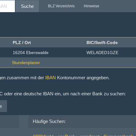
Suche
BLZ Verzeichnis
Hinweise
PLZ / Ort
BIC/Swift-Code
16204 Eberswalde
WELADED1GZE
ngen zusammen mit der
IBAN
Kontonummer angegeben.
IC oder eine deutsche IBAN ein, um nach einer Bank zu suchen:
e
Häufige Suchen: