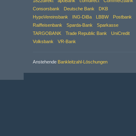
1822direkt
apoBank
comdirect
Commerzbank
Consorsbank
Deutsche Bank
DKB
HypoVereinsbank
ING-DiBa
LBBW
Postbank
Raiffeisenbank
Sparda-Bank
Sparkasse
TARGOBANK
Trade Republic Bank
UniCredit
Volksbank
VR-Bank
Anstehende
Bankleitzahl-Löschungen