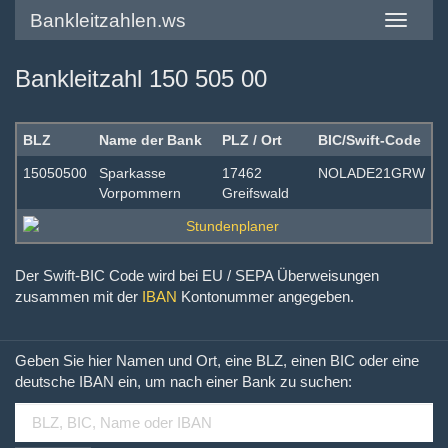
Bankleitzahlen.ws
Toggle
navigatio
Bankleitzahl 150 505 00
BLZ
Name der Bank
PLZ / Ort
BIC/Swift-Code
15050500
Sparkasse
17462
NOLADE21GRW
Vorpommern
Greifswald
Der Swift-BIC Code wird bei EU / SEPA Überweisungen
zusammen mit der
IBAN
Kontonummer angegeben.
Geben Sie hier Namen und Ort, eine BLZ, einen BIC oder eine
deutsche IBAN ein, um nach einer Bank zu suchen: