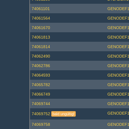
74061101
GENODEF
74061564
GENODEF1
74061670
GENODEF
74061813
GENODEF
74061814
GENODEF
74062490
GENODEF1
74062786
GENODEF1
74064593
GENODEF
74065782
GENODEF
74066749
GENODEF
74069744
GENODEF
GENODEF
74069752
bald ungültig!
74069758
GENODEF1