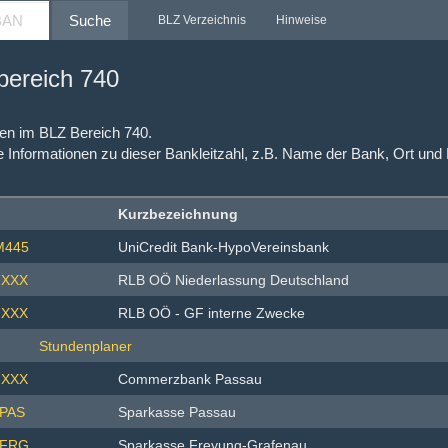
Suche
BLZ Verzeichnis
Hinweise
nbereich 740
hlen im BLZ Bereich 740.
e Informationen zu dieser Bankleitzahl, z.B. Name der Bank, Ort und
Kurzbezeichnung
M445
UniCredit Bank-HypoVereinsbank
XXX
RLB OÖ Niederlassung Deutschland
XXX
RLB OÖ - GF interne Zwecke
XXX
Commerzbank Passau
PAS
Sparkasse Passau
1FRG
Sparkasse Freyung-Grafenau