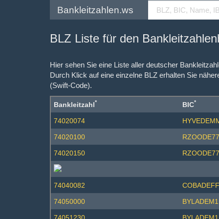
Bankleitzahlen.ws
BLZ Liste für den Bankleitzahle
Hier sehen Sie eine Liste aller deutscher Bankleitza
Durch Klick auf eine einzelne BLZ erhalten Sie näher
(Swift-Code).
*
*
Bankleitzahl
BIC
74020074
HYVEDEM
74020100
RZOODE77
74020150
RZOODE77
74040082
COBADEFF
74050000
BYLADEM1
74051230
BYLADEM