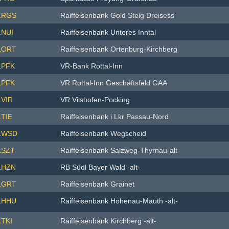
1RGS
Raiffeisenbank Gold Steig Dreisess
NUI
Raiffeisenbank Unteres Inntal
1ORT
Raiffeisenbank Ortenburg-Kirchberg
1PFK
VR-Bank Rottal-Inn
1PFK
VR Rottal-Inn Geschäftsfeld GAA
VIR
VR Vilshofen-Pocking
TIE
Raiffeisenbank i Lkr Passau-Nord
1WSD
Raiffeisenbank Wegscheid
1SZT
Raiffeisenbank Salzweg-Thyrnau-alt
1HZN
RB Südl Bayer Wald -alt-
1GRT
Raiffeisenbank Grainet
1HHU
Raiffeisenbank Hohenau-Mauth -alt-
TKI
Raiffeisenbank Kirchberg -alt-