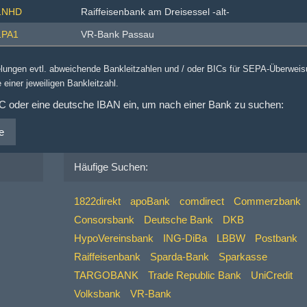
1NHD
Raiffeisenbank am Dreisessel -alt-
PA1
VR-Bank Passau
elungen evtl. abweichende Bankleitzahlen und / oder BICs für SEPA-Überwei
 einer jeweiligen Bankleitzahl.
IC oder eine deutsche IBAN ein, um nach einer Bank zu suchen:
e
Häufige Suchen:
1822direkt
apoBank
comdirect
Commerzbank
Consorsbank
Deutsche Bank
DKB
HypoVereinsbank
ING-DiBa
LBBW
Postbank
Raiffeisenbank
Sparda-Bank
Sparkasse
TARGOBANK
Trade Republic Bank
UniCredit
Volksbank
VR-Bank