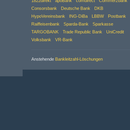
1822direkt
apoBank
comdirect
Commerzbank
Consorsbank
Deutsche Bank
DKB
HypoVereinsbank
ING-DiBa
LBBW
Postbank
Raiffeisenbank
Sparda-Bank
Sparkasse
TARGOBANK
Trade Republic Bank
UniCredit
Volksbank
VR-Bank
Anstehende
Bankleitzahl-Löschungen