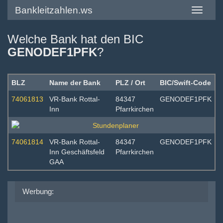
Bankleitzahlen.ws
Toggle
navigatio
Welche Bank hat den BIC
GENODEF1PFK
?
BLZ
Name der Bank
PLZ / Ort
BIC/Swift-Code
74061813
VR-Bank Rottal-
84347
GENODEF1PFK
Inn
Pfarrkirchen
74061814
VR-Bank Rottal-
84347
GENODEF1PFK
Inn Geschäftsfeld
Pfarrkirchen
GAA
Werbung: