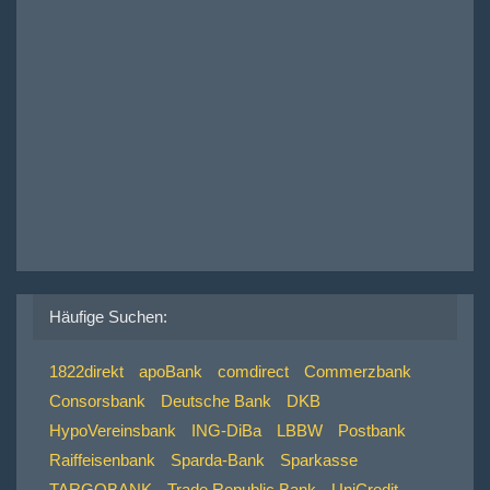
Häufige Suchen:
1822direkt
apoBank
comdirect
Commerzbank
Consorsbank
Deutsche Bank
DKB
HypoVereinsbank
ING-DiBa
LBBW
Postbank
Raiffeisenbank
Sparda-Bank
Sparkasse
TARGOBANK
Trade Republic Bank
UniCredit