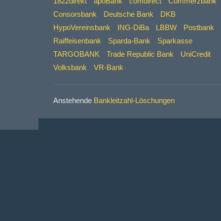
1822direkt
apoBank
comdirect
Commerzbank
Consorsbank
Deutsche Bank
DKB
HypoVereinsbank
ING-DiBa
LBBW
Postbank
Raiffeisenbank
Sparda-Bank
Sparkasse
TARGOBANK
Trade Republic Bank
UniCredit
Volksbank
VR-Bank
Anstehende
Bankleitzahl-Löschungen