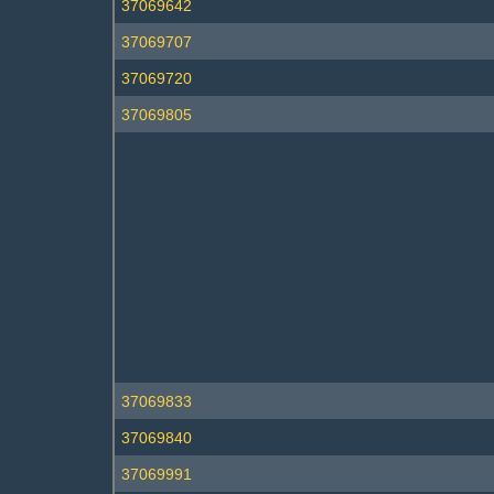
37069642
37069707
37069720
37069805
37069833
37069840
37069991