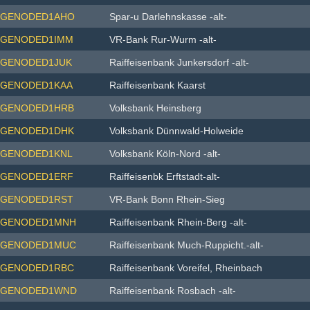
GENODED1AHO
Spar-u Darlehnskasse -alt-
GENODED1IMM
VR-Bank Rur-Wurm -alt-
GENODED1JUK
Raiffeisenbank Junkersdorf -alt-
GENODED1KAA
Raiffeisenbank Kaarst
GENODED1HRB
Volksbank Heinsberg
GENODED1DHK
Volksbank Dünnwald-Holweide
GENODED1KNL
Volksbank Köln-Nord -alt-
GENODED1ERF
Raiffeisenbk Erftstadt-alt-
GENODED1RST
VR-Bank Bonn Rhein-Sieg
GENODED1MNH
Raiffeisenbank Rhein-Berg -alt-
GENODED1MUC
Raiffeisenbank Much-Ruppicht.-alt-
GENODED1RBC
Raiffeisenbank Voreifel, Rheinbach
GENODED1WND
Raiffeisenbank Rosbach -alt-