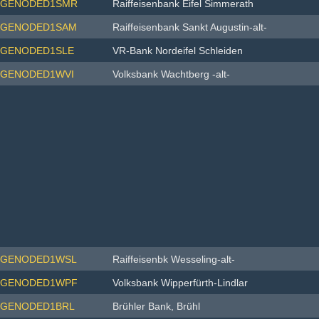
GENODED1SMR
Raiffeisenbank Eifel Simmerath
GENODED1SAM
Raiffeisenbank Sankt Augustin-alt-
GENODED1SLE
VR-Bank Nordeifel Schleiden
GENODED1WVI
Volksbank Wachtberg -alt-
GENODED1WSL
Raiffeisenbk Wesseling-alt-
GENODED1WPF
Volksbank Wipperfürth-Lindlar
GENODED1BRL
Brühler Bank, Brühl