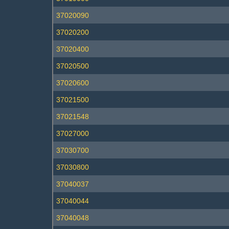
37020090
37020200
37020400
37020500
37020600
37021500
37021548
37027000
37030700
37030800
37040037
37040044
37040048