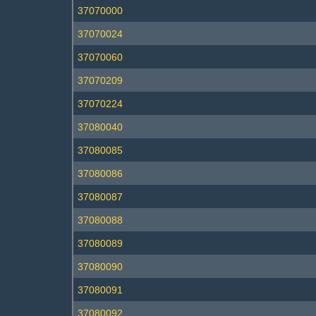
37070000
37070024
37070060
37070209
37070224
37080040
37080085
37080086
37080087
37080088
37080089
37080090
37080091
37080092