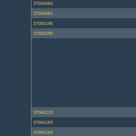
37040060
37040061
37050198
37050299
37060120
37060193
37060194