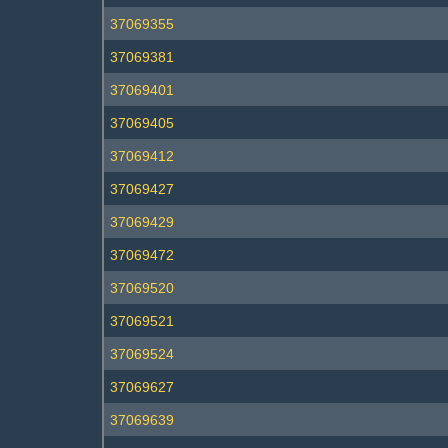
37069355
37069381
37069401
37069405
37069412
37069427
37069429
37069472
37069520
37069521
37069524
37069627
37069639