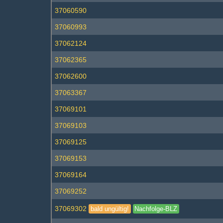
37060590
37060993
37062124
37062365
37062600
37063367
37069101
37069103
37069125
37069153
37069164
37069252
37069302
bald ungültig!
Nachfolge-BLZ