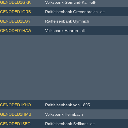
GENODED1GKK
Volksbank Gemünd-Kall -alt-
GENODED1GRB
Raiffeisenbank Grevenbroich -alt-
GENODED1EGY
Raiffeisenbank Gymnich
GENODED1HAW
Volksbank Haaren -alt-
GENODED1KHO
Raiffeisenbank von 1895
GENODED1HMB
Volksbank Heimbach
GENODED1SEG
Raiffeisenbank Selfkant -alt-