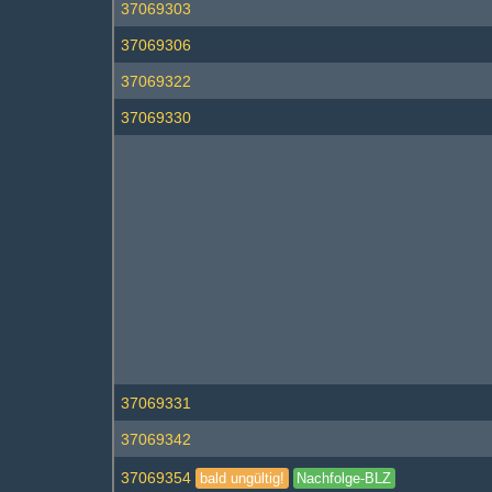
37069303
37069306
37069322
37069330
37069331
37069342
37069354
bald ungültig!
Nachfolge-BLZ