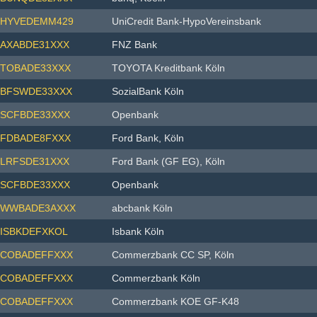
HYVEDEMM429
UniCredit Bank-HypoVereinsbank
AXABDE31XXX
FNZ Bank
TOBADE33XXX
TOYOTA Kreditbank Köln
BFSWDE33XXX
SozialBank Köln
SCFBDE33XXX
Openbank
FDBADE8FXXX
Ford Bank, Köln
LRFSDE31XXX
Ford Bank (GF EG), Köln
SCFBDE33XXX
Openbank
WWBADE3AXXX
abcbank Köln
ISBKDEFXKOL
Isbank Köln
COBADEFFXXX
Commerzbank CC SP, Köln
COBADEFFXXX
Commerzbank Köln
COBADEFFXXX
Commerzbank KOE GF-K48