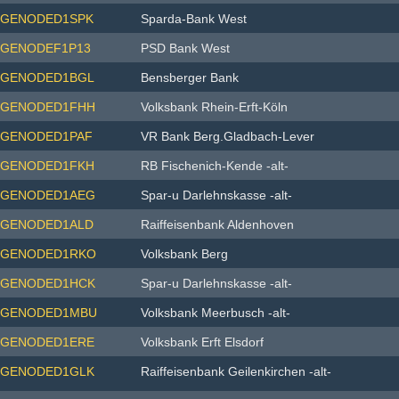
GENODED1SPK
Sparda-Bank West
GENODEF1P13
PSD Bank West
GENODED1BGL
Bensberger Bank
GENODED1FHH
Volksbank Rhein-Erft-Köln
GENODED1PAF
VR Bank Berg.Gladbach-Lever
GENODED1FKH
RB Fischenich-Kende -alt-
GENODED1AEG
Spar-u Darlehnskasse -alt-
GENODED1ALD
Raiffeisenbank Aldenhoven
GENODED1RKO
Volksbank Berg
GENODED1HCK
Spar-u Darlehnskasse -alt-
GENODED1MBU
Volksbank Meerbusch -alt-
GENODED1ERE
Volksbank Erft Elsdorf
GENODED1GLK
Raiffeisenbank Geilenkirchen -alt-