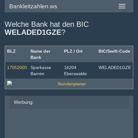
Bankleitzahlen.ws
Toggle
navigatio
Welche Bank hat den BIC
WELADED1GZE
?
BLZ
Name der
PLZ / Ort
BIC/Swift-Code
Bank
17052000
Sparkasse
16204
WELADED1GZE
Barnim
Eberswalde
Werbung: