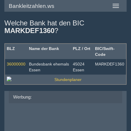
Bankleitzahlen.ws
Toggle
navigatio
Welche Bank hat den BIC
MARKDEF1360
?
BLZ
Name der Bank
PLZ / Ort
BIC/Swift-
Code
36000000
Bundesbank ehemals
45024
MARKDEF1360
Essen
Essen
Werbung: