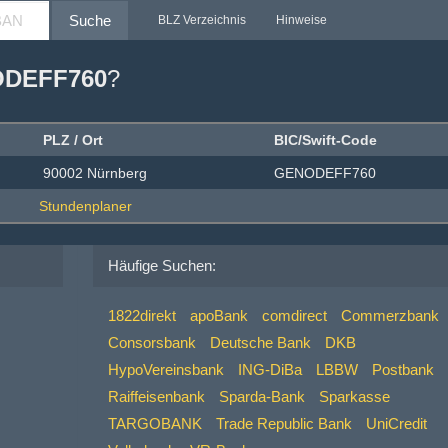
Suche
BLZ Verzeichnis
Hinweise
DEFF760
?
PLZ / Ort
BIC/Swift-Code
90002 Nürnberg
GENODEFF760
Häufige Suchen:
1822direkt
apoBank
comdirect
Commerzbank
Consorsbank
Deutsche Bank
DKB
HypoVereinsbank
ING-DiBa
LBBW
Postbank
Raiffeisenbank
Sparda-Bank
Sparkasse
TARGOBANK
Trade Republic Bank
UniCredit