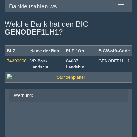
Bankleitzahlen.ws
Toggle
navigatio
Welche Bank hat den BIC
GENODEF1LH1
?
BLZ
Name der Bank
PLZ / Ort
BIC/Swift-Code
74390000
VR-Bank
84037
GENODEF1LH1
Landshut
Landshut
Werbung: