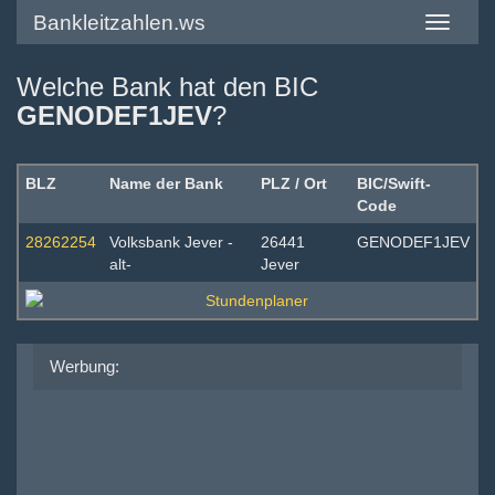
Bankleitzahlen.ws
Toggle
navigatio
Welche Bank hat den BIC
GENODEF1JEV
?
BLZ
Name der Bank
PLZ / Ort
BIC/Swift-
Code
28262254
Volksbank Jever -
26441
GENODEF1JEV
alt-
Jever
Werbung: