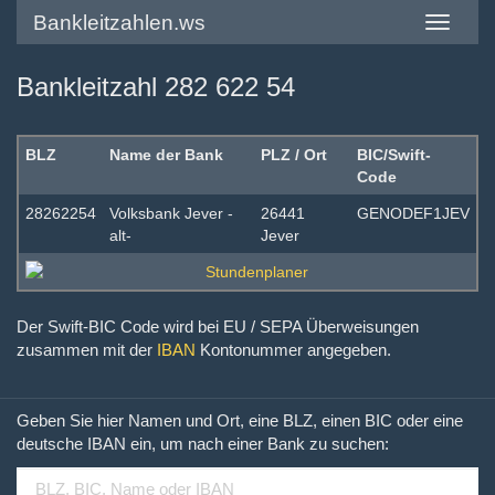
Bankleitzahlen.ws
Toggle
navigatio
Bankleitzahl 282 622 54
BLZ
Name der Bank
PLZ / Ort
BIC/Swift-
Code
28262254
Volksbank Jever -
26441
GENODEF1JEV
alt-
Jever
Der Swift-BIC Code wird bei EU / SEPA Überweisungen
zusammen mit der
IBAN
Kontonummer angegeben.
Geben Sie hier Namen und Ort, eine BLZ, einen BIC oder eine
deutsche IBAN ein, um nach einer Bank zu suchen: