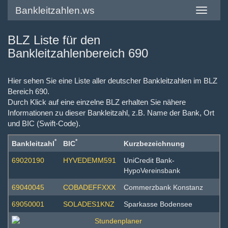
Bankleitzahlen.ws
Toggle
navigatio
BLZ Liste für den
Bankleitzahlenbereich 690
Hier sehen Sie eine Liste aller deutscher Bankleitzahlen im BLZ
Bereich 690.
Durch Klick auf eine einzelne BLZ erhalten Sie nähere
Informationen zu dieser Bankleitzahl, z.B. Name der Bank, Ort
und BIC (Swift-Code).
*
*
Bankleitzahl
BIC
Kurzbezeichnung
69020190
HYVEDEMM591
UniCredit Bank-
HypoVereinsbank
69040045
COBADEFFXXX
Commerzbank Konstanz
69050001
SOLADES1KNZ
Sparkasse Bodensee