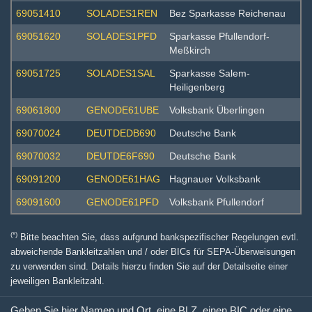
69051410
SOLADES1REN
Bez Sparkasse Reichenau
69051620
SOLADES1PFD
Sparkasse Pfullendorf-
Meßkirch
69051725
SOLADES1SAL
Sparkasse Salem-
Heiligenberg
69061800
GENODE61UBE
Volksbank Überlingen
69070024
DEUTDEDB690
Deutsche Bank
69070032
DEUTDE6F690
Deutsche Bank
69091200
GENODE61HAG
Hagnauer Volksbank
69091600
GENODE61PFD
Volksbank Pfullendorf
(*)
Bitte beachten Sie, dass aufgrund bankspezifischer Regelungen evtl.
abweichende Bankleitzahlen und / oder BICs für SEPA-Überweisungen
zu verwenden sind. Details hierzu finden Sie auf der Detailseite einer
jeweiligen Bankleitzahl.
Geben Sie hier Namen und Ort, eine BLZ, einen BIC oder eine