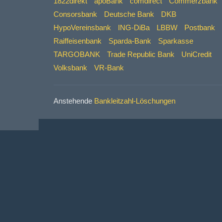
1822direkt
apoBank
comdirect
Commerzbank
Consorsbank
Deutsche Bank
DKB
HypoVereinsbank
ING-DiBa
LBBW
Postbank
Raiffeisenbank
Sparda-Bank
Sparkasse
TARGOBANK
Trade Republic Bank
UniCredit
Volksbank
VR-Bank
Anstehende
Bankleitzahl-Löschungen