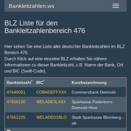
Bankleitzahlen.ws
Toggle
navigatio
BLZ Liste für den
Bankleitzahlenbereich 476
Hier sehen Sie eine Liste aller deutscher Bankleitzahlen im BLZ
Bereich 476.
Durch Klick auf eine einzelne BLZ erhalten Sie nähere
Informationen zu dieser Bankleitzahl, z.B. Name der Bank, Ort
und BIC (Swift-Code).
*
*
Bankleitzahl
BIC
Kurzbezeichnung
47640051
COBADEFFXXX
Commerzbank Detmold
47650130
WELADE3LXXX
Sparkasse Paderborn-
Detmold-Höxt.
47651225
WELADED1BLO
Stadt Sparkasse Blomberg -
alt-