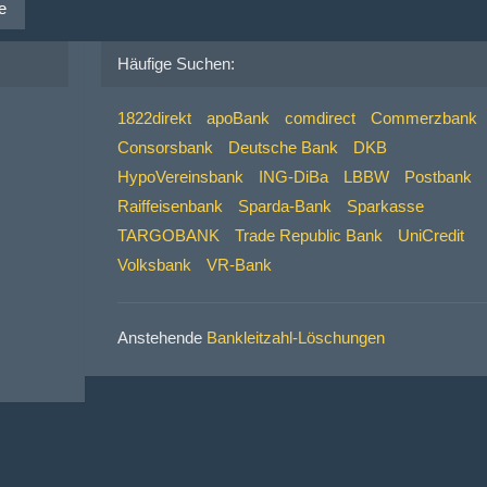
e
Häufige Suchen:
1822direkt
apoBank
comdirect
Commerzbank
Consorsbank
Deutsche Bank
DKB
HypoVereinsbank
ING-DiBa
LBBW
Postbank
Raiffeisenbank
Sparda-Bank
Sparkasse
TARGOBANK
Trade Republic Bank
UniCredit
Volksbank
VR-Bank
Anstehende
Bankleitzahl-Löschungen