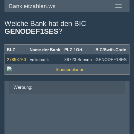
Bankleitzahlen.ws
Toggle
navigatio
Welche Bank hat den BIC
GENODEF1SES
?
BLZ
Name der Bank
PLZ / Ort
BIC/Swift-Code
27893760
Volksbank
38723 Seesen
GENODEF1SES
Werbung: