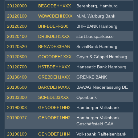
20120000
BEGODEHHXXX
Berenberg, Hamburg
20120100
WBWCDEHHXXX
M.M. Warburg Bank
20120200
BHFBDEFF200
BHF-BANK Hamburg
20120400
DRBKDEH1XXX
start:bausparkasse
20120520
BFSWDE33HAN
SozialBank Hamburg
20120600
GOGODEH1XXX
Goyer & Göppel Hamburg
20120700
HSTBDEHHXXX
Hanseatic Bank Hamburg
20130400
GREBDEH1XXX
GRENKE BANK
20130600
BARCDEHAXXX
BAWAG Niederlassung DE
20133300
SCFBDE33XXX
Openbank
20190003
GENODEF1HH2
Hamburger Volksbank
20190077
GENODEF1HH2
Hamburger Volksbank
Geschäftsfeld GAA
20190109
GENODEF1HH4
Volksbank Raiffeisenbank