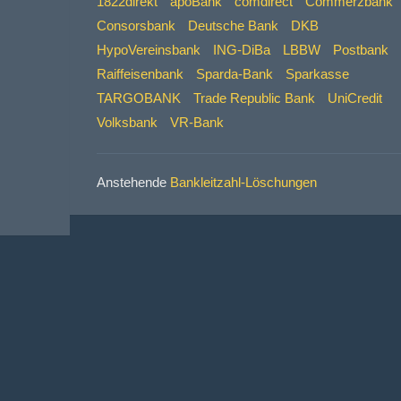
1822direkt
apoBank
comdirect
Commerzbank
Consorsbank
Deutsche Bank
DKB
HypoVereinsbank
ING-DiBa
LBBW
Postbank
Raiffeisenbank
Sparda-Bank
Sparkasse
TARGOBANK
Trade Republic Bank
UniCredit
Volksbank
VR-Bank
Anstehende
Bankleitzahl-Löschungen