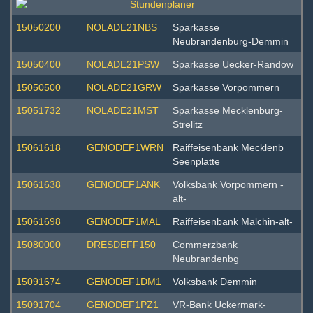
15050200
NOLADE21NBS
Sparkasse
Neubrandenburg-Demmin
15050400
NOLADE21PSW
Sparkasse Uecker-Randow
15050500
NOLADE21GRW
Sparkasse Vorpommern
15051732
NOLADE21MST
Sparkasse Mecklenburg-
Strelitz
15061618
GENODEF1WRN
Raiffeisenbank Mecklenb
Seenplatte
15061638
GENODEF1ANK
Volksbank Vorpommern -
alt-
15061698
GENODEF1MAL
Raiffeisenbank Malchin-alt-
15080000
DRESDEFF150
Commerzbank
Neubrandenbg
15091674
GENODEF1DM1
Volksbank Demmin
15091704
GENODEF1PZ1
VR-Bank Uckermark-