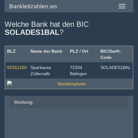
Bankleitzahlen.ws
Toggle
navigatio
Welche Bank hat den BIC
SOLADES1BAL
?
BLZ
Name der Bank
PLZ / Ort
BIC/Swift-
Code
65351260
Sparkasse
72334
SOLADES1BAL
Zollernalb
Balingen
Werbung: