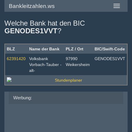
Bankleitzahlen.ws
Toggle
navigatio
Welche Bank hat den BIC
GENODES1VVT
?
BLZ
Name der Bank
PLZ / Ort
BIC/Swift-Code
62391420
Volksbank
97990
GENODES1VVT
Vorbach-Tauber -
Weikersheim
alt-
Werbung: