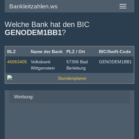
Bankleitzahlen.ws
Toggle
navigatio
Welche Bank hat den BIC
GENODEM1BB1
?
BLZ
Name der Bank
PLZ / Ort
BIC/Swift-Code
46063405
Volksbank
57306 Bad
GENODEM1BB1
Wittgenstein
Berleburg
Werbung: