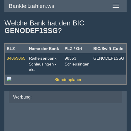
Bankleitzahlen.ws
Toggle
navigatio
Welche Bank hat den BIC
GENODEF1SSG
?
BLZ
Name der Bank
PLZ / Ort
BIC/Swift-Code
84069065
Raiffeisenbank
98553
GENODEF1SSG
Schleusingen -
Schleusingen
alt-
Werbung: