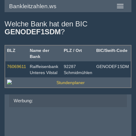
Bankleitzahlen.ws
Toggle
navigatio
Welche Bank hat den BIC
GENODEF1SDM
?
BLZ
Name der
PLZ / Ort
BIC/Swift-Code
Bank
76069611
Raiffeisenbank
92287
GENODEF1SDM
Unteres Vilstal
Schmidmühlen
Werbung: