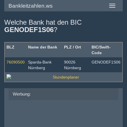
Bankleitzahlen.ws
Toggle
navigatio
Welche Bank hat den BIC
GENODEF1S06
?
BLZ
Name der Bank
PLZ / Ort
BIC/Swift-
Code
76090500
Sparda-Bank
90026
GENODEF1S06
Nürnberg
Nürnberg
Werbung: