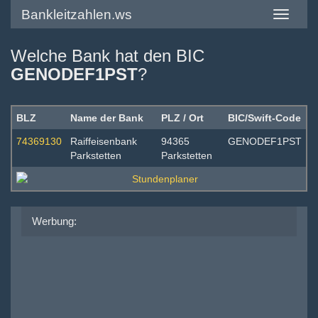
Bankleitzahlen.ws
Toggle
navigatio
Welche Bank hat den BIC
GENODEF1PST
?
BLZ
Name der Bank
PLZ / Ort
BIC/Swift-Code
74369130
Raiffeisenbank
94365
GENODEF1PST
Parkstetten
Parkstetten
Werbung: