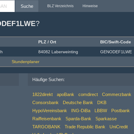
Suche
BLZ Verzeichnis
Hinweise
ODEF1LWE
?
PLZ / Ort
BIC/Swift-Code
ch
84082 Laberweinting
GENODEF1LWE
Häufige Suchen:
1822direkt
apoBank
comdirect
Commerzbank
Consorsbank
Deutsche Bank
DKB
HypoVereinsbank
ING-DiBa
LBBW
Postbank
Raiffeisenbank
Sparda-Bank
Sparkasse
TARGOBANK
Trade Republic Bank
UniCredit