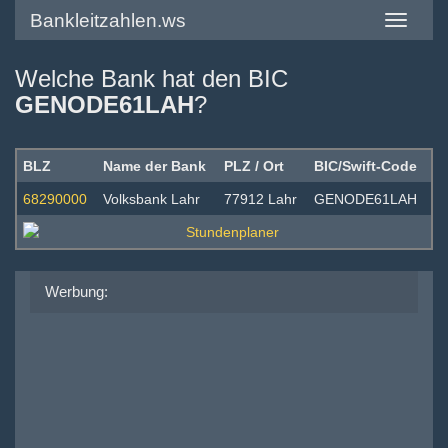
Bankleitzahlen.ws
Toggle
navigatio
Welche Bank hat den BIC
GENODE61LAH
?
BLZ
Name der Bank
PLZ / Ort
BIC/Swift-Code
68290000
Volksbank Lahr
77912 Lahr
GENODE61LAH
Werbung: