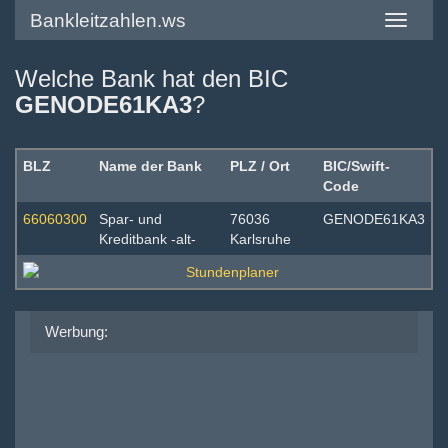
Bankleitzahlen.ws
Toggle
navigatio
Welche Bank hat den BIC
GENODE61KA3
?
BLZ
Name der Bank
PLZ / Ort
BIC/Swift-
Code
66060300
Spar- und
76036
GENODE61KA3
Kreditbank -alt-
Karlsruhe
Werbung: