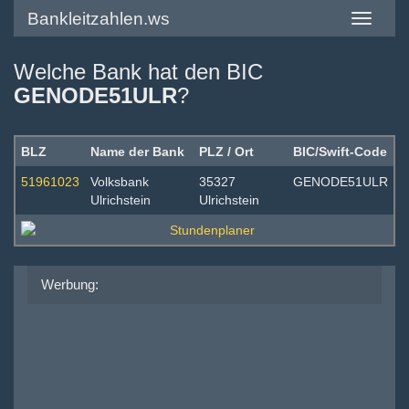
Bankleitzahlen.ws
Toggle
navigatio
Welche Bank hat den BIC
GENODE51ULR
?
BLZ
Name der Bank
PLZ / Ort
BIC/Swift-Code
51961023
Volksbank
35327
GENODE51ULR
Ulrichstein
Ulrichstein
Werbung: