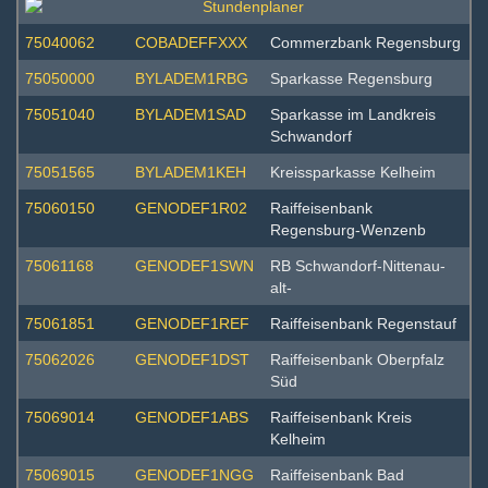
75040062
COBADEFFXXX
Commerzbank Regensburg
75050000
BYLADEM1RBG
Sparkasse Regensburg
75051040
BYLADEM1SAD
Sparkasse im Landkreis
Schwandorf
75051565
BYLADEM1KEH
Kreissparkasse Kelheim
75060150
GENODEF1R02
Raiffeisenbank
Regensburg-Wenzenb
75061168
GENODEF1SWN
RB Schwandorf-Nittenau-
alt-
75061851
GENODEF1REF
Raiffeisenbank Regenstauf
75062026
GENODEF1DST
Raiffeisenbank Oberpfalz
Süd
75069014
GENODEF1ABS
Raiffeisenbank Kreis
Kelheim
75069015
GENODEF1NGG
Raiffeisenbank Bad