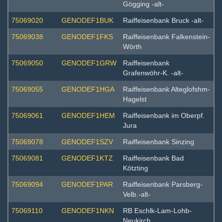
Gögging -alt-
75069020
GENODEF1BUK
Raiffeisenbank Bruck -alt-
75069038
GENODEF1FKS
Raiffeisenbank Falkenstein-
Wörth
75069050
GENODEF1GRW
Raiffeisenbank
Grafenwöhr-K. -alt-
75069055
GENODEF1HGA
Raiffeisenbank Alteglofshm-
Hagelst
75069061
GENODEF1HEM
Raiffeisenbank im Oberpf.
Jura
75069078
GENODEF1SZV
Raiffeisenbank Sinzing
75069081
GENODEF1KTZ
Raiffeisenbank Bad
Kötzting
75069094
GENODEF1PAR
Raiffeisenbank Parsberg-
Velb.-alt-
75069110
GENODEF1NKN
RB Eschlk-Lam-Lohb-
Neukirch