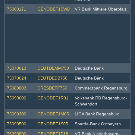
75069171
GENODEF1SWD
VR Bank Mittlere Oberpfalz
75070013
DEUTDEMM750
Deutsche Bank
75070024
DEUTDEDB750
Deutsche Bank
75080003
DRESDEFF750
Commerzbank Regensburg
75090000
GENODEF1R01
Volksbank RB Regensburg-
Schwandorf
75090300
GENODEF1M05
LIGA Bank Regensburg
75090500
GENODEF1S05
Sparda-Bank Ostbayern
75090900
GENODEF1P18
VR Bank Niederbayern-