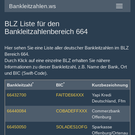
Bankleitzahlen.ws
Toggle
navigatio
BLZ Liste für den
Bankleitzahlenbereich 664
Hier sehen Sie eine Liste aller deutscher Bankleitzahlen im BLZ
Bereich 664.
Durch Klick auf eine einzelne BLZ erhalten Sie nähere
Informationen zu dieser Bankleitzahl, z.B. Name der Bank, Ort
und BIC (Swift-Code).
*
*
Bankleitzahl
BIC
Kurzbezeichnung
66432700
FAITDE66XXX
Yapi Kredi
Deutschland, Ffm
66440084
COBADEFFXXX
Commerzbank
Offenburg
66450050
SOLADES1OFG
Sparkasse
Offenburg/Ortenau