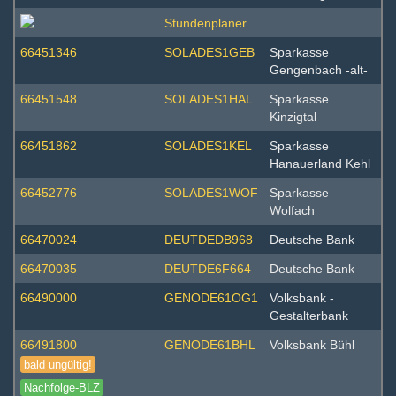
66451346
SOLADES1GEB
Sparkasse
Gengenbach -alt-
66451548
SOLADES1HAL
Sparkasse
Kinzigtal
66451862
SOLADES1KEL
Sparkasse
Hanauerland Kehl
66452776
SOLADES1WOF
Sparkasse
Wolfach
66470024
DEUTDEDB968
Deutsche Bank
66470035
DEUTDE6F664
Deutsche Bank
66490000
GENODE61OG1
Volksbank -
Gestalterbank
66491800
GENODE61BHL
Volksbank Bühl
bald ungültig!
Nachfolge-BLZ