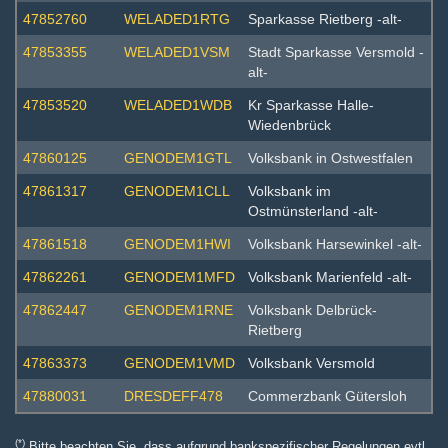
47852760
WELADED1RTG
Sparkasse Rietberg -alt-
47853355
WELADED1VSM
Stadt Sparkasse Versmold -
alt-
47853520
WELADED1WDB
Kr Sparkasse Halle-
Wiedenbrück
47860125
GENODEM1GTL
Volksbank in Ostwestfalen
47861317
GENODEM1CLL
Volksbank im
Ostmünsterland -alt-
47861518
GENODEM1HWI
Volksbank Harsewinkel -alt-
47862261
GENODEM1MFD
Volksbank Marienfeld -alt-
47862447
GENODEM1RNE
Volksbank Delbrück-
Rietberg
47863373
GENODEM1VMD
Volksbank Versmold
47880031
DRESDEFF478
Commerzbank Gütersloh
(*)
Bitte beachten Sie, dass aufgrund bankspezifischer Regelungen evtl.