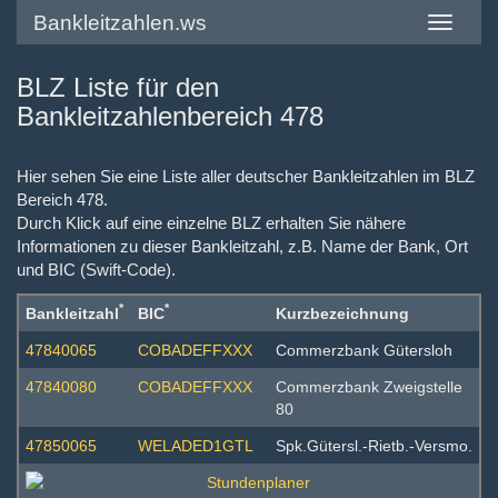
Bankleitzahlen.ws
Toggle
navigatio
BLZ Liste für den
Bankleitzahlenbereich 478
Hier sehen Sie eine Liste aller deutscher Bankleitzahlen im BLZ
Bereich 478.
Durch Klick auf eine einzelne BLZ erhalten Sie nähere
Informationen zu dieser Bankleitzahl, z.B. Name der Bank, Ort
und BIC (Swift-Code).
*
*
Bankleitzahl
BIC
Kurzbezeichnung
47840065
COBADEFFXXX
Commerzbank Gütersloh
47840080
COBADEFFXXX
Commerzbank Zweigstelle
80
47850065
WELADED1GTL
Spk.Gütersl.-Rietb.-Versmo.