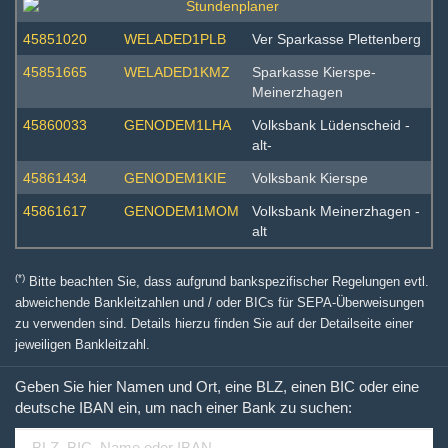
45851020
WELADED1PLB
Ver Sparkasse Plettenberg
45851665
WELADED1KMZ
Sparkasse Kierspe-
Meinerzhagen
45860033
GENODEM1LHA
Volksbank Lüdenscheid -
alt-
45861434
GENODEM1KIE
Volksbank Kierspe
45861617
GENODEM1MOM
Volksbank Meinerzhagen -
alt
(*)
Bitte beachten Sie, dass aufgrund bankspezifischer Regelungen evtl.
abweichende Bankleitzahlen und / oder BICs für SEPA-Überweisungen
zu verwenden sind. Details hierzu finden Sie auf der Detailseite einer
jeweiligen Bankleitzahl.
Geben Sie hier Namen und Ort, eine BLZ, einen BIC oder eine
deutsche IBAN ein, um nach einer Bank zu suchen: