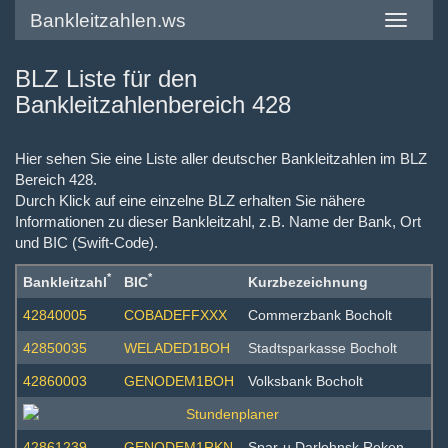
Bankleitzahlen.ws
Toggle
navigatio
BLZ Liste für den
Bankleitzahlenbereich 428
Hier sehen Sie eine Liste aller deutscher Bankleitzahlen im BLZ
Bereich 428.
Durch Klick auf eine einzelne BLZ erhalten Sie nähere
Informationen zu dieser Bankleitzahl, z.B. Name der Bank, Ort
und BIC (Swift-Code).
*
*
Bankleitzahl
BIC
Kurzbezeichnung
42840005
COBADEFFXXX
Commerzbank Bocholt
42850035
WELADED1BOH
Stadtsparkasse Bocholt
42860003
GENODEM1BOH
Volksbank Bocholt
42861239
GENODEM1RKN
Spar-u Darlehnsk.Reken-