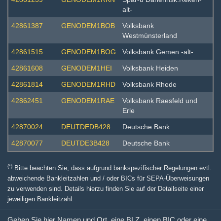
alt-
42861387
GENODEM1BOB
Volksbank
Westmünsterland
42861515
GENODEM1BOG
Volksbank Gemen -alt-
42861608
GENODEM1HEI
Volksbank Heiden
42861814
GENODEM1RHD
Volksbank Rhede
42862451
GENODEM1RAE
Volksbank Raesfeld und
Erle
42870024
DEUTDEDB428
Deutsche Bank
42870077
DEUTDE3B428
Deutsche Bank
(*)
Bitte beachten Sie, dass aufgrund bankspezifischer Regelungen evtl.
abweichende Bankleitzahlen und / oder BICs für SEPA-Überweisungen
zu verwenden sind. Details hierzu finden Sie auf der Detailseite einer
jeweiligen Bankleitzahl.
Geben Sie hier Namen und Ort, eine BLZ, einen BIC oder eine